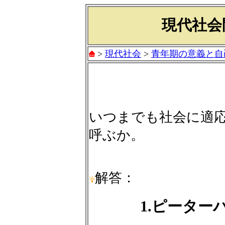
現代社会問
>
現代社会
>
青年期の意義と自
いつまでも社会に適
呼ぶか。
解答：
1.ピーター