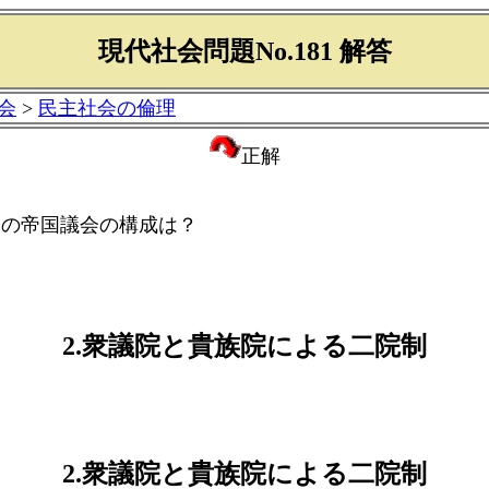
現代社会問題No.181 解答
会
>
民主社会の倫理
正解
国の帝国議会の構成は？
2.衆議院と貴族院による二院制
2.衆議院と貴族院による二院制