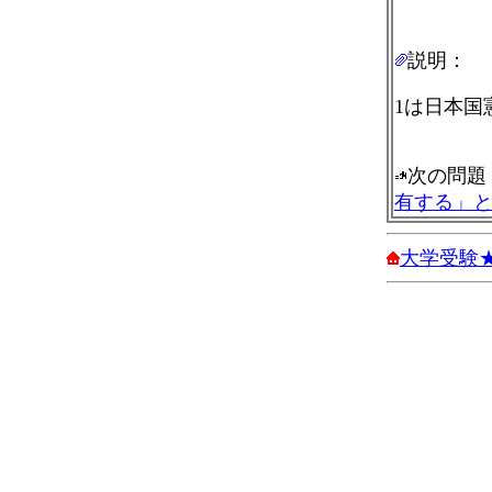
説明：
1は日本国
次の問題
有する」
大学受験★