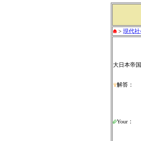
>
現代社
大日本帝
解答：
Your：