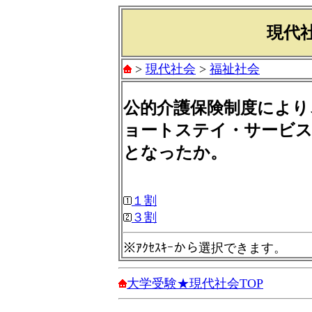
現代社
>
現代社会
>
福祉社会
公的介護保険制度により
ョートステイ・サービス
となったか。
１割
３割
※ｱｸｾｽｷｰから選択できます。
大学受験★現代社会TOP