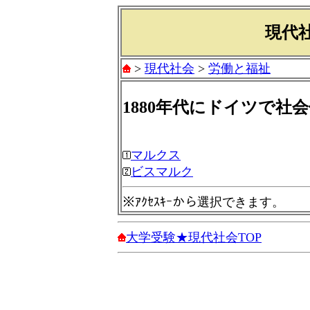
現代社
>
現代社会
>
労働と福祉
1880年代にドイツで社
マルクス
ビスマルク
※ｱｸｾｽｷｰから選択できます。
大学受験★現代社会TOP