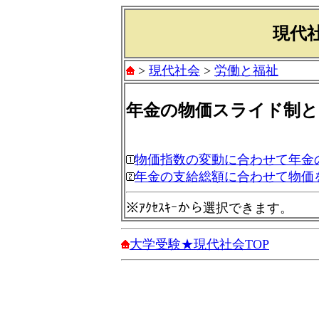
現代社
>
現代社会
>
労働と福祉
年金の物価スライド制と
物価指数の変動に合わせて年金
年金の支給総額に合わせて物価
※ｱｸｾｽｷｰから選択できます。
大学受験★現代社会TOP