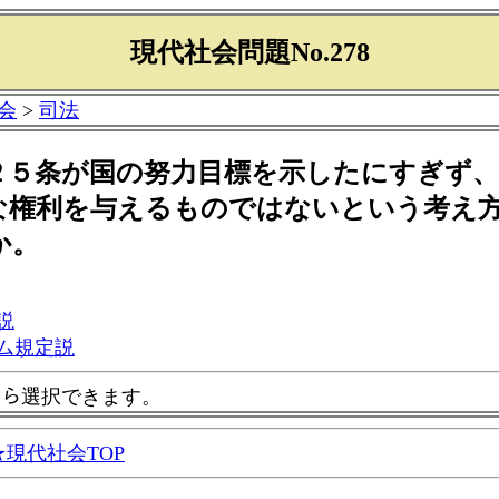
現代社会問題No.278
会
>
司法
２５条が国の努力目標を示したにすぎず、
な権利を与えるものではないという考え
か。
説
ム規定説
ｰから選択できます。
現代社会TOP