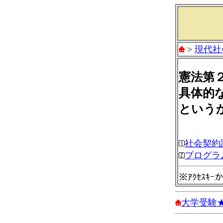
>
現代社
憲法第
具体的
という
社会契約
プログラ
※ｱｸｾｽｷ
大学受験★